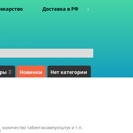
екарство
Доставка в РФ
0
ары
Новинки
Нет категории
количество таблеток/ампул/штук и т.п.
