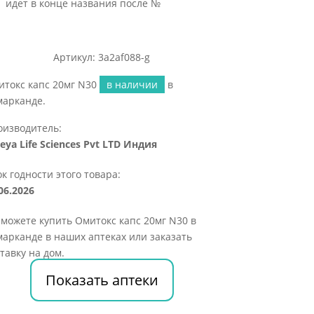
идет в конце названия после №
Артикул: 3a2af088-g
итокс капс 20мг N30
в наличии
в
марканде.
оизводитель:
eya Life Scienсes Pvt LTD Индия
к годности этого товара:
06.2026
можете купить Омитокс капс 20мг N30 в
арканде в наших аптеках или заказать
тавку на дом.
Показать аптеки