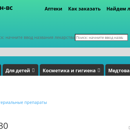
пн-вс
Аптеки
Как заказать
Найдем л
ск: начните ввод названия лекарства
Для детей
Косметика и гигиена
Медтов
териальные препараты
30