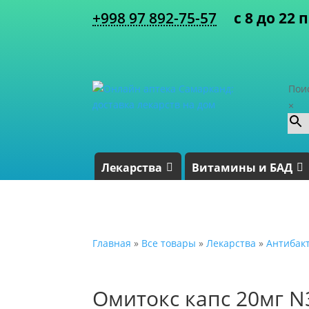
+998 97 892-75-57
с 8 до 22 
Пои
×
Лекарства
Витамины и БАД
Главная
»
Все товары
»
Лекарства
»
Антибак
Омитокс капс 20мг N