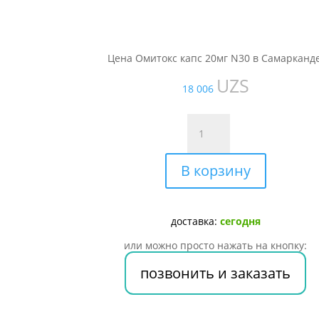
Цена Омитокс капс 20мг N30 в Самарканде
UZS
18 006
Количество
товара
Омитокс
В корзину
капс
20мг
N30
доставка:
сегодня
или можно просто нажать на кнопку:
позвонить и заказать