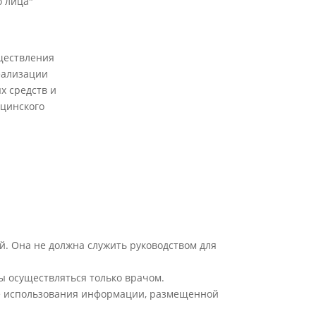
 лица"
ществления
еализации
х средств и
цинского
й. Она не должна служить руководством для
ы осуществляться только врачом.
ате использования информации, размещенной