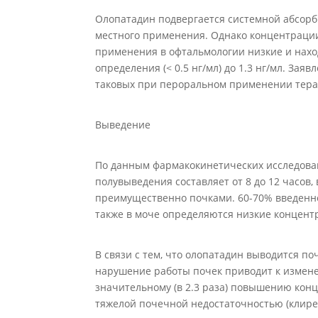
Олопатадин подвергается системной абсорб
местного применения. Однако концентрации
применения в офтальмологии низкие и нахо
определения (< 0.5 нг/мл) до 1.3 нг/мл. За
таковых при пероральном применении тера
Выведение
По данным фармакокинетических исследова
полувыведения составляет от 8 до 12 часов
преимущественно почками. 60-70% введенно
также в моче определяются низкие концентр
В связи с тем, что олопатадин выводится 
нарушение работы почек приводит к измен
значительному (в 2.3 раза) повышению кон
тяжелой почечной недостаточностью (клиренс