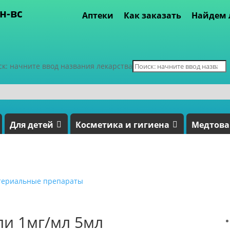
пн-вс
Аптеки
Как заказать
Найдем 
ск: начните ввод названия лекарства
Для детей
Косметика и гигиена
Медтов
териальные препараты
ли 1мг/мл 5мл