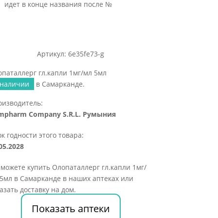
идет в конце названия после №
Артикул: 6e35fe73-g
паталлерг гл.капли 1мг/мл 5мл
 наличии
в Самарканде.
оизводитель:
mpharm Company S.R.L. Румыния
к годности этого товара:
05.2028
можете купить Олопаталлерг гл.капли 1мг/
5мл в Самарканде в наших аптеках или
азать доставку на дом.
Показать аптеки