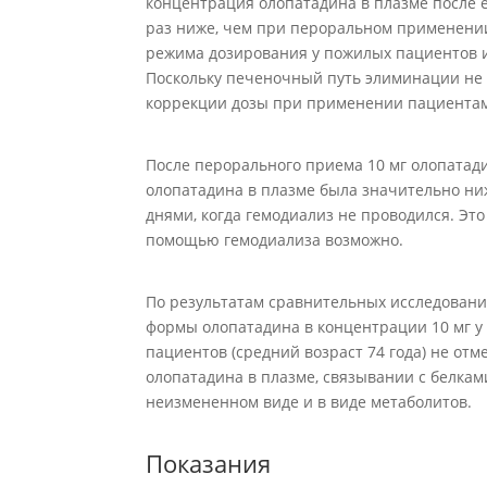
концентрация олопатадина в плазме после е
раз ниже, чем при пероральном применении
режима дозирования у пожилых пациентов 
Поскольку печеночный путь элиминации не 
коррекции дозы при применении пациента
После перорального приема 10 мг олопатад
олопатадина в плазме была значительно ни
днями, когда гемодиализ не проводился. Это
помощью гемодиализа возможно.
По результатам сравнительных исследован
формы олопатадина в концентрации 10 мг у 
пациентов (средний возраст 74 года) не от
олопатадина в плазме, связывании с белка
неизмененном виде и в виде метаболитов.
Показания