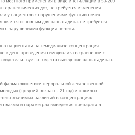
го местного применения в виде инстилляций в 50-200
 терапевтических доз, не требуется изменения
или у пациентов с нарушениями функции почек.
является основным для олопатадина, не требуется
ми с нарушениями функции печени.
ина пациентами на гемодиализе концентрация
же в день проведения гемодиализа в сравнении с
 свидетельствует о том, что выведение олопатадина с
ий фармакокинетики пероральной лекарственной
молодых (средний возраст - 21 год) и пожилых
мечено значимых различий в концентрациях
ми плазмы и параметрах выведения препарата в