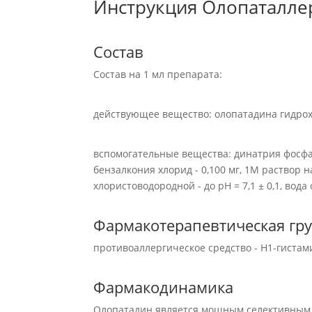
Инструкция Олопаталлер
Состав
Состав на 1 мл препарата:
действующее вещество: олопатадина гидрохло
вспомогательные вещества: динатрия фосфата
бензалкония хлорид - 0,100 мг, 1M раствор 
хлористоводородной - до pH = 7,1 ± 0,1, вода
Фармакотерапевтическая гр
противоаллергическое средство - H1-гиста
Фармакодинамика
Oлопатадин является мощным селективным