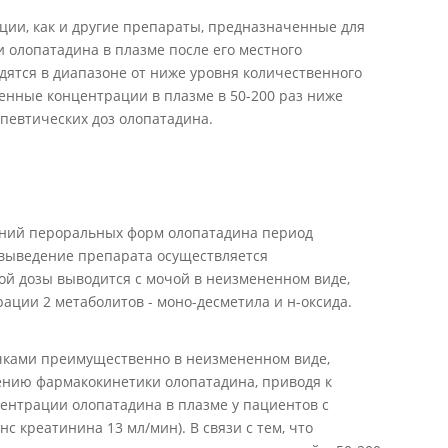
ции, как и другие препараты, предназначенные для
 олопатадина в плазме после его местного
дятся в диапазоне от ниже уровня количественного
явленные концентрации в плазме в 50-200 раз ниже
певтических доз олопатадина.
ний пероральных форм олопатадина период
, выведение препарата осуществляется
й дозы выводится с мочой в неизмененном виде,
ации 2 метаболитов - моно-десметила и н-оксида.
почками преимущественно в неизмененном виде,
ению фармакокинетики олопатадина, приводя к
центрации олопатадина в плазме у пациентов с
 креатинина 13 мл/мин). В связи с тем, что