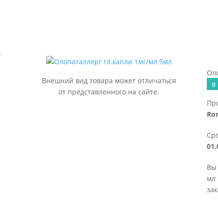
в
Оло
Внешний вид товара может отличаться
в
от представленного на сайте.
Пр
Ro
Сро
01.
Вы 
мл 
зак