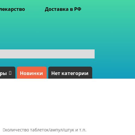
лекарство
Доставка в РФ
ары
Новинки
Нет категории

количество таблеток/ампул/штук и т.п.