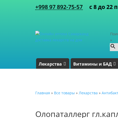
+998 97 892-75-57
с 8 до 22 
Пои
×
Лекарства
Витамины и БАД
Главная
»
Все товары
»
Лекарства
»
Антибак
Олопаталлерг гл.кап