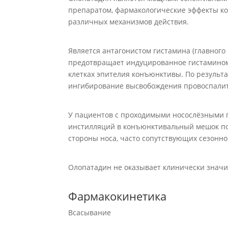
препаратом, фармакологические эффекты ко
различных механизмов действия.
Является антагонистом гистамина (главного
предотвращает индуцированное гистамином
клетках эпителия конъюнктивы. По результа
ингибирование высвобождения провоспали
У пациентов с проходимыми носослёзными 
инстилляций в конъюнктивальный мешок по
стороны носа, часто сопутствующих сезонн
Олопатадин не оказывает клинически значи
Фармакокинетика
Всасывание