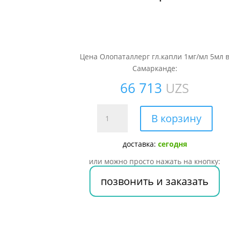
Цена Олопаталлерг гл.капли 1мг/мл 5мл 
Самарканде:
66 713
UZS
Количество
В корзину
товара
Олопаталлерг
доставка:
сегодня
гл.капли
1мг/
или можно просто нажать на кнопку:
мл
позвонить и заказать
5мл