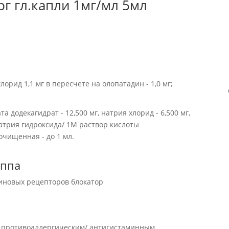
г гл.капли 1мг/мл 5мл
рид 1,1 мг в пересчете на олопатадин - 1,0 мг;
 додекагидрат - 12,500 мг, натрия хлорид - 6,500 мг,
натрия гидроксида/ 1M раствор кислоты
 очищенная - до 1 мл.
уппа
миновых рецепторов блокатор
 противоаллергическим/ антигистаминным