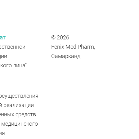
ат
© 2026
рственной
Fenix Med Pharm,
ции
Самарканд
кого лица"
 осуществления
й реализации
енных средств
й медицинского
ия