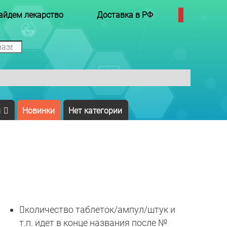
айдем лекарство
Доставка в РФ
ы
Новинки
Нет категории

количество таблеток/ампул/штук и
т.п. идет в конце названия после №