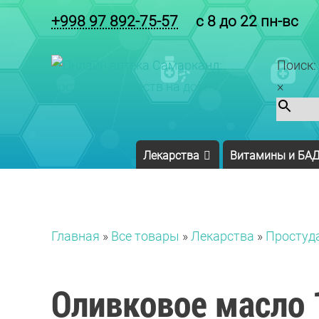
+998 97 892-75-57
с 8 до 22 пн-вс
Поиск:
×
Лекарства
Витамины и БА
Главная
»
Все товары
»
Лекарства
»
Простуд
Оливковое масло