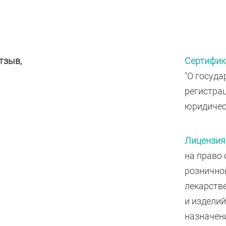
тзыв,
Сертифик
"О госуда
регистра
юридичес
Лицензия
на право
рознично
лекарств
и издели
назначен