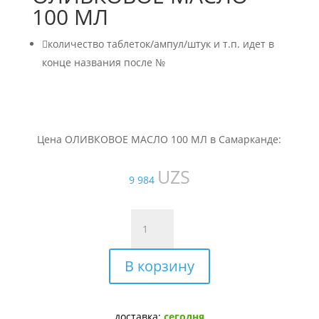
100 МЛ

количество таблеток/ампул/штук и т.п. идет в
конце названия после №
Цена ОЛИВКОВОЕ МАСЛО 100 МЛ в Самарканде:
UZS
9 984
Количество
товара
ОЛИВКОВОЕ
В корзину
МАСЛО
100
МЛ
доставка:
сегодня