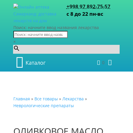
+998 97 892-75-57
с 8 до 22 пн-вс
Поиск: начните ввод названия лекарства
×
Каталог
0
Главная
»
Все товары
»
Лекарства
»
Неврологические препараты
ОЛИВКОВОЕ МАСЛО