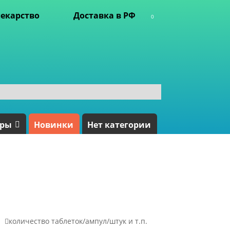
екарство
Доставка в РФ
0
ары
Новинки
Нет категории

количество таблеток/ампул/штук и т.п.