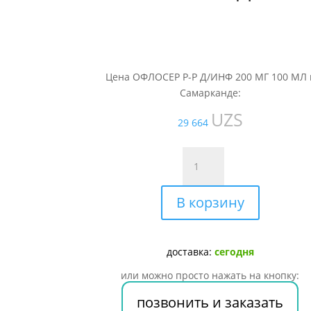
Цена ОФЛОСЕР Р-Р Д/ИНФ 200 МГ 100 МЛ 
Самарканде:
UZS
29 664
Количество
товара
ОФЛОСЕР
В корзину
Р-
Р
Д/
ИНФ
доставка:
сегодня
200
или можно просто нажать на кнопку:
МГ
100
позвонить и заказать