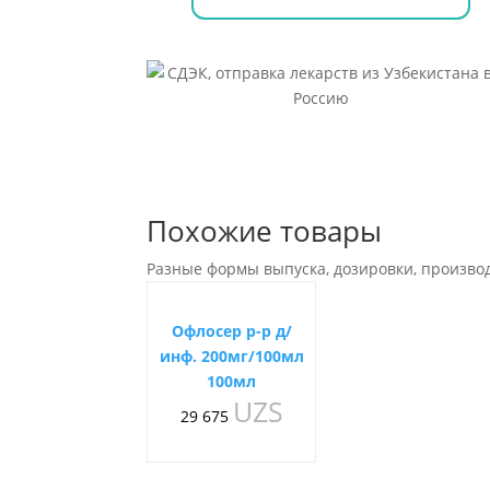
МЛ
Похожие товары
Разные формы выпуска, дозировки, произво
Офлосер р-р д/
инф. 200мг/100мл
100мл
UZS
29 675