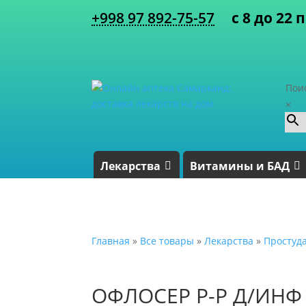
+998 97 892-75-57
с 8 до 22 
Пои
×
Лекарства
Витамины и БАД
Главная
»
Все товары
»
Лекарства
»
Простуд
ОФЛОСЕР Р-Р Д/ИНФ 