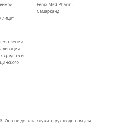
венной
Fenix Med Pharm,
Самарканд
 лица"
ществления
еализации
х средств и
цинского
й. Она не должна служить руководством для