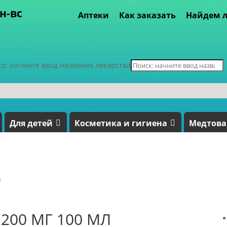
пн-вс
Аптеки
Как заказать
Найдем л
ск: начните ввод названия лекарства
Для детей
Косметика и гигиена
Медтов
а
200 МГ 100 МЛ