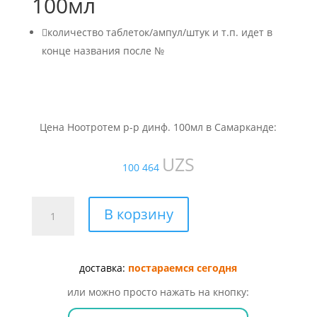
100мл

количество таблеток/ампул/штук и т.п. идет в
конце названия после №
Цена Ноотротем р-р динф. 100мл в Самарканде:
UZS
100 464
Количество
В корзину
товара
Ноотротем
р-
доставка:
постараемся сегодня
р
динф.
или можно просто нажать на кнопку:
100мл