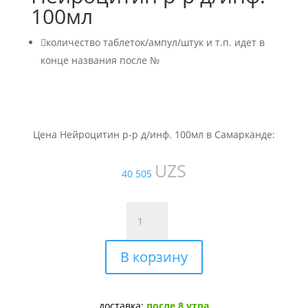
100мл

количество таблеток/ампул/штук и т.п. идет в
конце названия после №
Цена Нейроцитин р-р д/инф. 100мл в Самарканде:
UZS
40 505
Количество
товара
Нейроцитин
В корзину
р-
р
д/
инф.
доставка:
после 8 утра