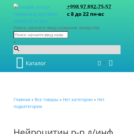
+998 97 892-75-57
с 8 до 22 пн-вс
Поиск: начните ввод названия лекарства
×
Каталог
0
Главная
»
Все товары
»
Нет категории
»
Нет
подкатегории
Нейроцитин р-р д/инф.