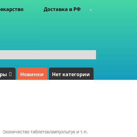
екарство
Доставка в РФ
0
ары
Новинки
Нет категории

количество таблеток/ампул/штук и т.п.