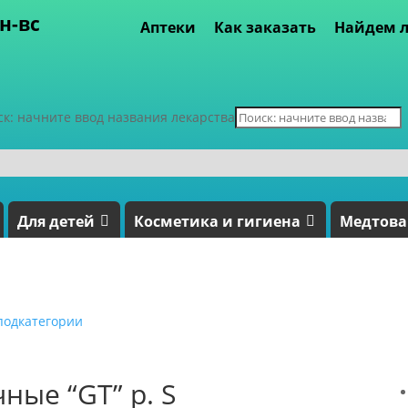
пн-вс
Аптеки
Как заказать
Найдем л
ск: начните ввод названия лекарства
Для детей
Косметика и гигиена
Медтов
подкатегории
ные “GT” р. S