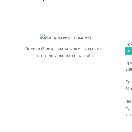
в
Нак
Внешний вид товара может отличаться
в
от представленного на сайте.
Пр
Ela
Сро
01.
Вы
“GT
зак