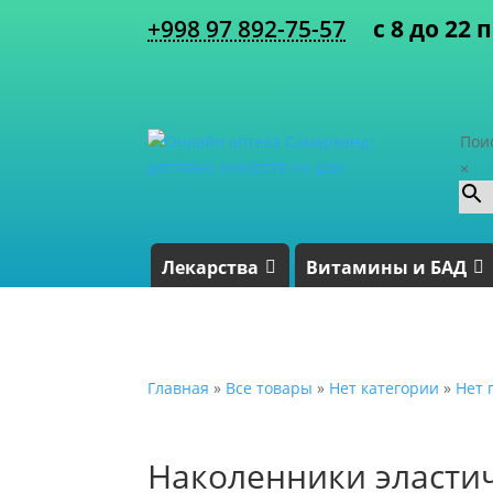
+998 97 892-75-57
с 8 до 22 
Пои
×
Лекарства
Витамины и БАД
Главная
»
Все товары
»
Нет категории
»
Нет 
Наколенники эластич