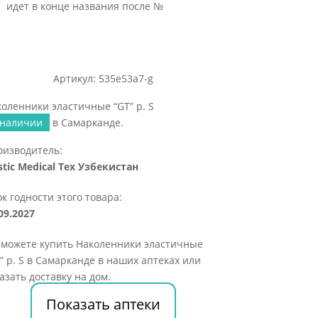
идет в конце названия после №
Артикул: 535e53a7-g
оленники эластичные “GT” р. S
 наличии
в Самарканде.
оизводитель:
stic Medical Tex Узбекистан
к годности этого товара:
09.2027
 можете купить Наколенники эластичные
” р. S в Самарканде в наших аптеках или
азать доставку на дом.
Показать аптеки