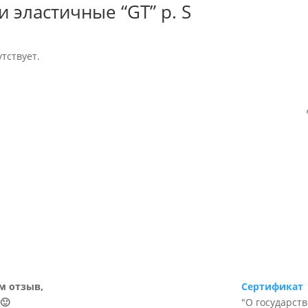
 эластичные “GT” р. S
тствует.
м отзыв,
Сертификат
🙂
"О государст