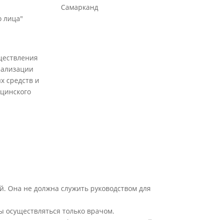
Самарканд
 лица"
ществления
еализации
х средств и
цинского
й. Она не должна служить руководством для
ы осуществляться только врачом.