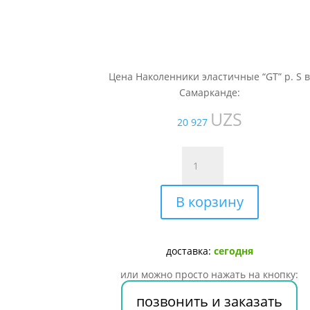
Цена Наколенники эластичные “GT” р. S 
Самарканде:
UZS
20 927
Количество
товара
Наколенники
В корзину
эластичные
"GT"
р.
S
доставка:
сегодня
или можно просто нажать на кнопку:
позвонить и заказать