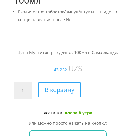
100мл

количество таблеток/ампул/штук и т.п. идет в
конце названия после №
Цена Мултитон р-р д/инф. 100мл в Самарканде:
UZS
43 262
Количество
В корзину
товара
Мултитон
р-
доставка:
после 8 утра
р
д/
или можно просто нажать на кнопку:
инф.
100мл