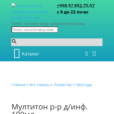
+998 97 892-75-57
с 8 до 22 пн-вс
Поиск: начните ввод названия лекарства
×
Каталог
Главная
»
Все товары
»
Лекарства
»
Простуда
Мултитон р-р д/инф.