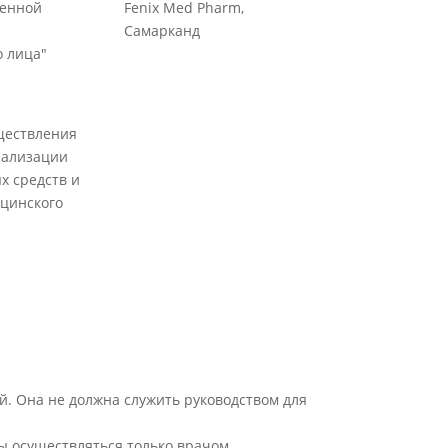
венной
Fenix Med Pharm,
Самарканд
 лица"
ществления
еализации
х средств и
цинского
й. Она не должна служить руководством для
ы осуществляться только врачом.