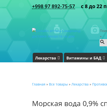
+998 97 892-75-57
с 8 до 22 
Пои
×
Лекарства
Витамины и БАД
Главная
»
Все товары
»
Лекарства
»
Противо
Морская вода 0,9% с