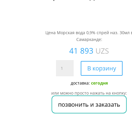
Цена Морская вода 0,9% спрей наз. 30мл 
Самарканде:
41 893
UZS
Количество
В корзину
товара
Морская
доставка:
сегодня
вода
0,9%
или можно просто нажать на кнопку:
спрей
позвонить и заказать
наз.
30мл