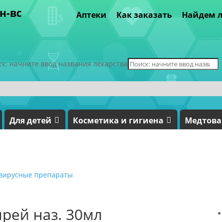
пн-вс
Аптеки
Как заказать
Найдем л
ск: начните ввод названия лекарства
Для детей
Косметика и гигиена
Медтов
вирусные препараты
прей наз. 30мл