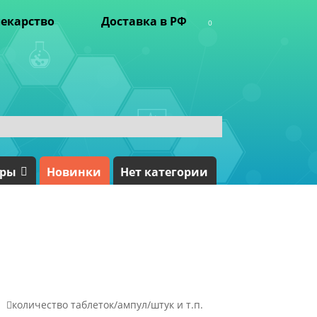
екарство
Доставка в РФ
0
ары
Новинки
Нет категории

количество таблеток/ампул/штук и т.п.