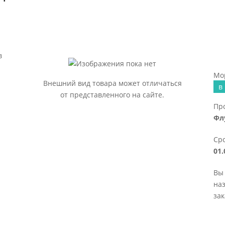
в
Мор
Внешний вид товара может отличаться
в
от представленного на сайте.
Пр
Фл
Сро
01.
Вы 
наз
зак