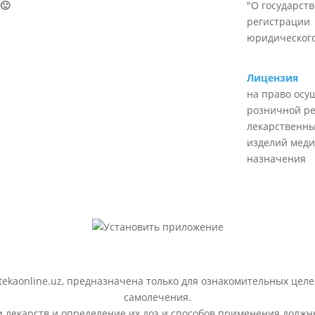
🙂
"О государст
регистрации
юридического
Лицензия
на право осу
розничной р
лекарственны
изделий меди
назначения
ekaonline.uz, предназначена только для ознакомительных целе
самолечения.
лекарств и определение их доз и способов применения должн