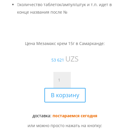

количество таблеток/ампул/штук и т.п. идет в
конце названия после №
Цена Мезамакс крем 15г в Самарканде:
UZS
53 621
Количество
товара
Мезамакс
В корзину
крем
15г
доставка:
постараемся сегодня
или можно просто нажать на кнопку: