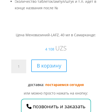

количество таблеток/ампул/штук и т.п. идет в
конце названия после №
Цена Меновазиний-LAFZ, 40 мл в Самарканде:
UZS
4 108
Количество
В корзину
товара
Меновазиний-
LAFZ,
доставка:
постараемся сегодня
40
мл
или можно просто нажать на кнопку:
позвонить и заказать