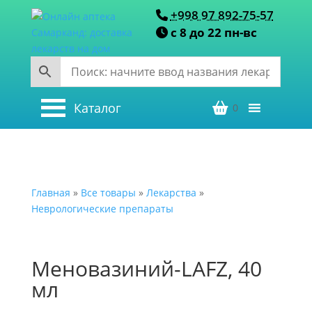
+998 97 892-75-57
с 8 до 22 пн-вс
Каталог
0
Главная
»
Все товары
»
Лекарства
»
Неврологические препараты
Меновазиний-LAFZ, 40
мл