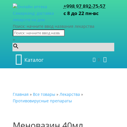
+998 97 892-75-57
с 8 до 22 пн-вс
Поиск: начните ввод названия лекарства
×
Каталог
0
Главная
»
Все товары
»
Лекарства
»
Противовирусные препараты
Меновазин 40мл