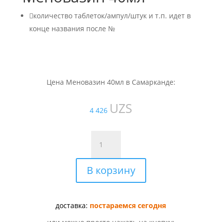

количество таблеток/ампул/штук и т.п. идет в
конце названия после №
Цена Меновазин 40мл в Самарканде:
UZS
4 426
Количество
товара
Меновазин
В корзину
40мл
доставка:
постараемся сегодня