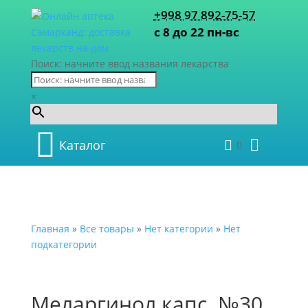
+998 97 892-75-57
с 8 до 22 пн-вс
Поиск: начните ввод названия лекарства
×
Каталог
0
Главная
»
Все товары
»
Нет категории
»
Нет
подкатегории
Меларгинол капс. №30