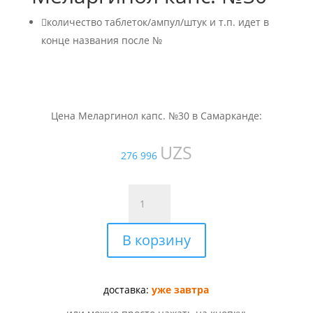

количество таблеток/ампул/штук и т.п. идет в
конце названия после №
Цена Меларгинол капс. №30 в Самарканде:
UZS
276 996
Количество
товара
Меларгинол
В корзину
капс.
№30
доставка:
уже завтра