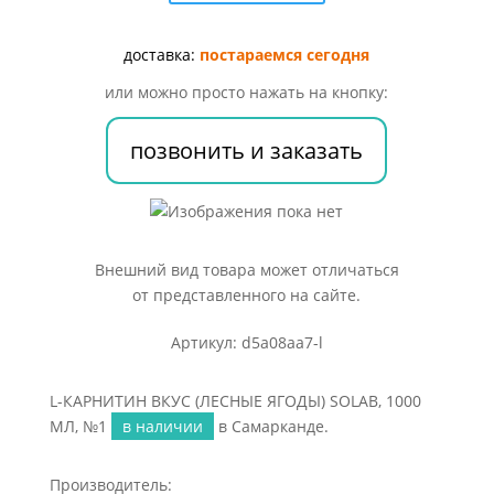
ВКУС
(ЛЕСНЫЕ
ЯГОДЫ)
доставка:
постараемся сегодня
SOLAB,
или можно просто нажать на кнопку:
1000
МЛ,
позвонить и заказать
№1
Внешний вид товара может отличаться
от представленного на сайте.
Артикул: d5a08aa7-l
L-КАРНИТИН ВКУС (ЛЕСНЫЕ ЯГОДЫ) SOLAB, 1000
МЛ, №1
в наличии
в Самарканде.
Производитель: