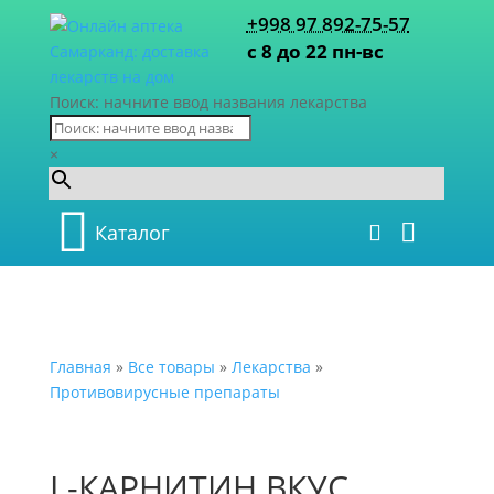
+998 97 892-75-57
с 8 до 22 пн-вс
Поиск: начните ввод названия лекарства
×
Каталог
Главная
»
Все товары
»
Лекарства
»
Противовирусные препараты
L-КАРНИТИН ВКУС