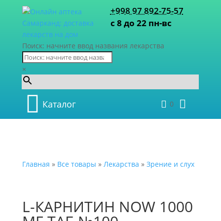
+998 97 892-75-57
с 8 до 22 пн-вс
Поиск: начните ввод названия лекарства
×
Каталог
0
Главная
»
Все товары
»
Лекарства
»
Зрение и слух
L-КАРНИТИН NOW 1000