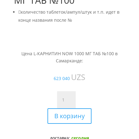
МГ ТАБ №100

количество таблеток/ампул/штук и т.п. идет в
конце названия после №
Цена L-КАРНИТИН NOW 1000 МГ ТАБ №100 в
Самарканде:
UZS
623 040
Количество
товара
L-
В корзину
КАРНИТИН
NOW
1000
МГ
доставка:
сегодня