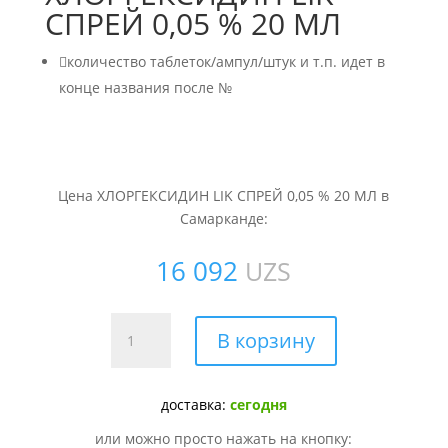
СПРЕЙ 0,05 % 20 МЛ

количество таблеток/ампул/штук и т.п. идет в
конце названия после №
Цена ХЛОРГЕКСИДИН LIK СПРЕЙ 0,05 % 20 МЛ в
Самарканде:
16 092
UZS
Количество
В корзину
товара
ХЛОРГЕКСИДИН
LIK
доставка:
сегодня
СПРЕЙ
или можно просто нажать на кнопку:
0,05