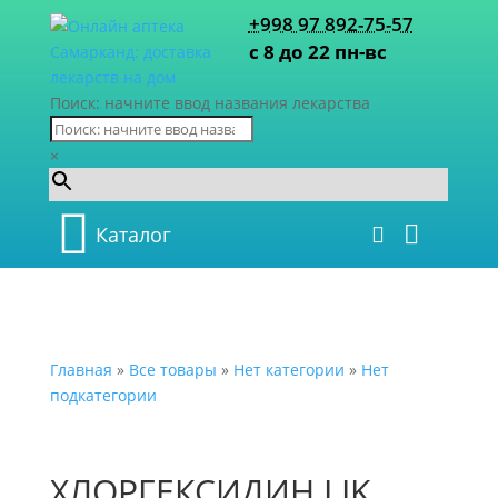
+998 97 892-75-57
с 8 до 22 пн-вс
Поиск: начните ввод названия лекарства
×
Каталог
Главная
»
Все товары
»
Нет категории
»
Нет
подкатегории
ХЛОРГЕКСИДИН LIK