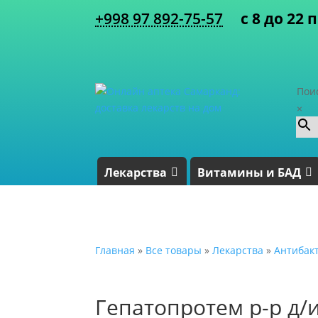
+998 97 892-75-57
с 8 до 22 
Пои
×
Лекарства
Витамины и БАД
Главная
»
Все товары
»
Лекарства
»
Антибак
Гепатопротем р-р д/