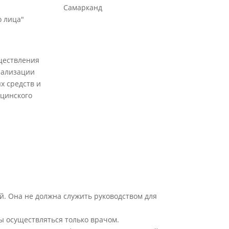
Самарканд
 лица"
ществления
еализации
х средств и
цинского
й. Она не должна служить руководством для
ы осуществляться только врачом.