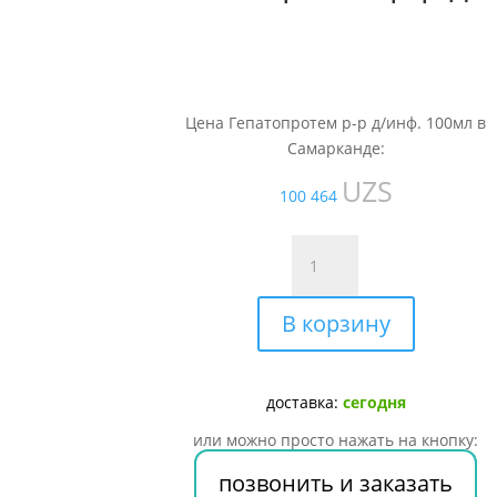
Цена Гепатопротем р-р д/инф. 100мл в
Самарканде:
UZS
100 464
Количество
товара
Гепатопротем
В корзину
р-
р
д/
инф.
доставка:
сегодня
100мл
или можно просто нажать на кнопку:
позвонить и заказать