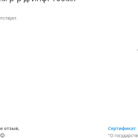
тствует.
м отзыв,
Сертификат
🙂
"О государст