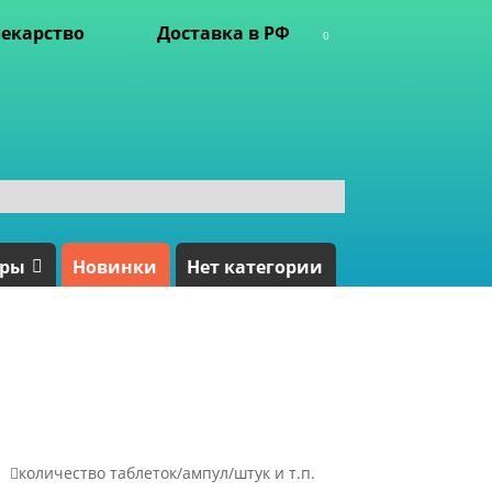
екарство
Доставка в РФ
0
ары
Новинки
Нет категории

количество таблеток/ампул/штук и т.п.