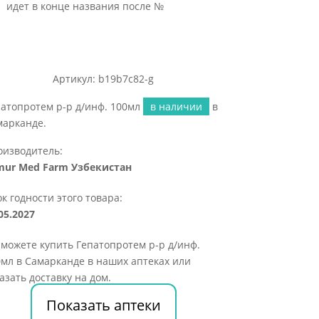
идет в конце названия после №
Артикул: b19b7c82-g
атопротем р-р д/инф. 100мл
в наличии
в
марканде.
оизводитель:
mur Med Farm Узбекистан
к годности этого товара:
05.2027
можете купить Гепатопротем р-р д/инф.
мл в Самарканде в наших аптеках или
азать доставку на дом.
Показать аптеки