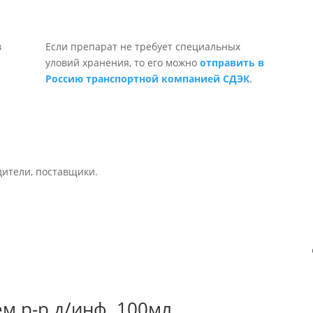
Если препарат не требует специальных
уловий хранения, то его можно
отправить в
Россию транспортной компанией СДЭК
.
дители, поставщики.
м р-р д/инф. 100мл