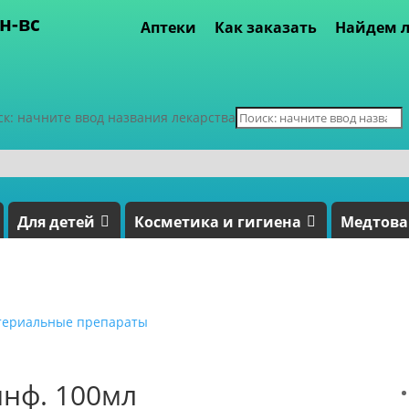
пн-вс
Аптеки
Как заказать
Найдем л
ск: начните ввод названия лекарства
Для детей
Косметика и гигиена
Медтов
териальные препараты
инф. 100мл