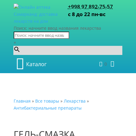
+998 97 892-75-57
с 8 до 22 пн-вс
Поиск: начните ввод названия лекарства
×
Каталог
0
Главная
»
Все товары
»
Лекарства
»
Антибактериальные препараты
ГЕЛЬ-СМАЗКА