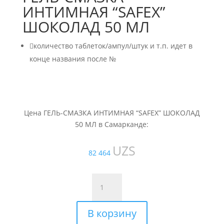
ИНТИМНАЯ “SAFEX”
ШОКОЛАД 50 МЛ

количество таблеток/ампул/штук и т.п. идет в
конце названия после №
Цена ГЕЛЬ-СМАЗКА ИНТИМНАЯ “SAFEX” ШОКОЛАД
50 МЛ в Самарканде:
UZS
82 464
Количество
товара
ГЕЛЬ-
В корзину
СМАЗКА