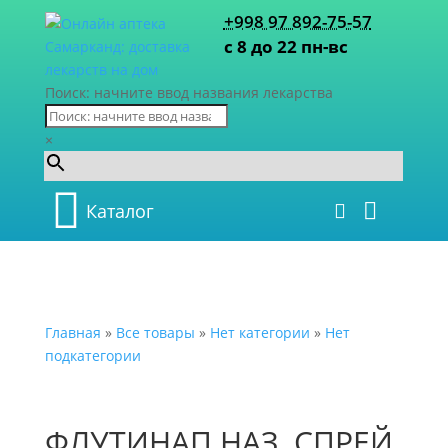
+998 97 892-75-57
с 8 до 22 пн-вс
Поиск: начните ввод названия лекарства
×
Каталог
Главная
»
Все товары
»
Нет категории
»
Нет
подкатегории
ФЛУТИНАП НАЗ. СПРЕЙ