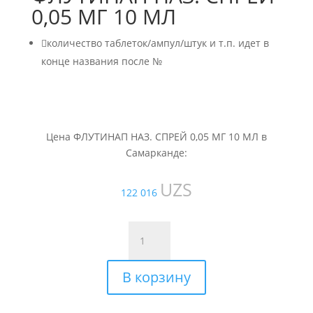
0,05 МГ 10 МЛ

количество таблеток/ампул/штук и т.п. идет в
конце названия после №
Цена ФЛУТИНАП НАЗ. СПРЕЙ 0,05 МГ 10 МЛ в
Самарканде:
UZS
122 016
Количество
товара
ФЛУТИНАП
В корзину
НАЗ.
СПРЕЙ
0,05