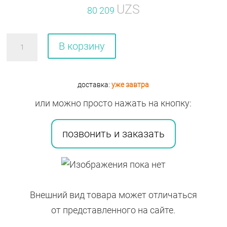
UZS
80 209
Количество
В корзину
товара
Флумидиа
сусп.
доставка:
уже завтра
гл.
или можно просто нажать на кнопку:
стер.
0,1%+0,025%
позвонить и заказать
10м
Внешний вид товара может отличаться
от представленного на сайте.