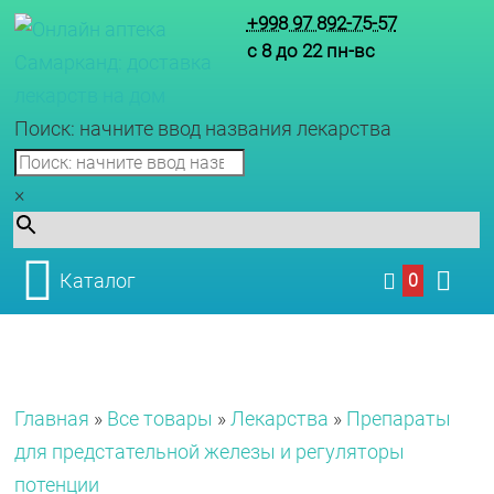
+998 97 892-75-57
с 8 до 22 пн-вс
Поиск: начните ввод названия лекарства
×
Каталог
0
Главная
»
Все товары
»
Лекарства
»
Препараты
для предстательной железы и регуляторы
потенции