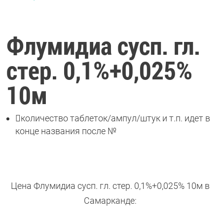
Флумидиа сусп. гл.
стер. 0,1%+0,025%
10м

количество таблеток/ампул/штук и т.п. идет в
конце названия после №
Цена Флумидиа сусп. гл. стер. 0,1%+0,025% 10м в
Самарканде: