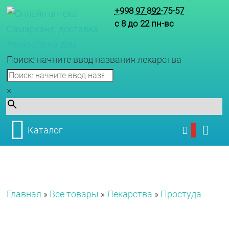
+998 97 892-75-57
с 8 до 22 пн-вс
Поиск: начните ввод названия лекарства
×
Каталог
Главная
»
Все товары
»
Лекарства
»
Простуда