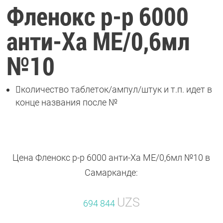
Фленокс р-р 6000
анти-Ха МЕ/0,6мл
№10

количество таблеток/ампул/штук и т.п. идет в
конце названия после №
Цена Фленокс р-р 6000 анти-Ха МЕ/0,6мл №10 в
Самарканде:
UZS
694 844