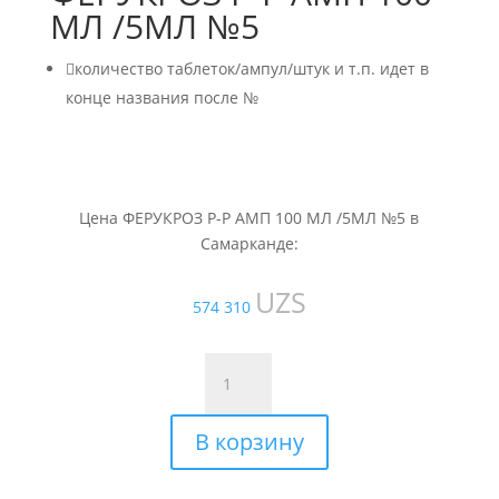
МЛ /5МЛ №5

количество таблеток/ампул/штук и т.п. идет в
конце названия после №
Цена ФЕРУКРОЗ Р-Р АМП 100 МЛ /5МЛ №5 в
Самарканде:
UZS
574 310
Количество
товара
ФЕРУКРОЗ
В корзину
Р-
Р
АМП