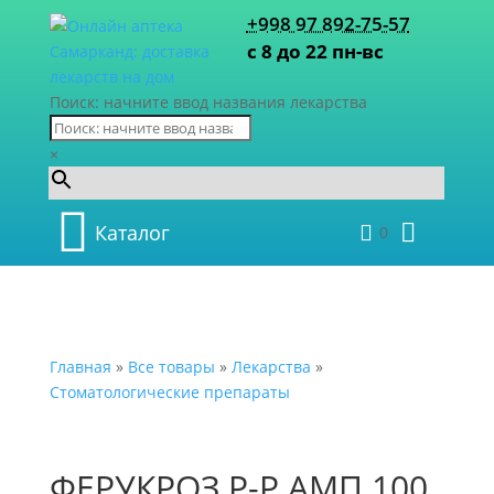
+998 97 892-75-57
с 8 до 22 пн-вс
Поиск: начните ввод названия лекарства
×
Каталог
0
Главная
»
Все товары
»
Лекарства
»
Стоматологические препараты
ФЕРУКРОЗ Р-Р АМП 100