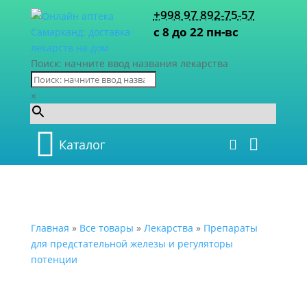
+998 97 892-75-57
с 8 до 22 пн-вс
Поиск: начните ввод названия лекарства
×
Каталог
Главная
»
Все товары
»
Лекарства
»
Препараты
для предстательной железы и регуляторы
потенции