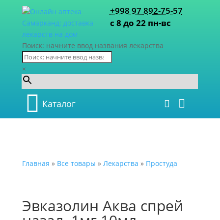
+998 97 892-75-57
с 8 до 22 пн-вс
Поиск: начните ввод названия лекарства
×
Каталог
Главная
»
Все товары
»
Лекарства
»
Простуда
Эвказолин Аква спрей