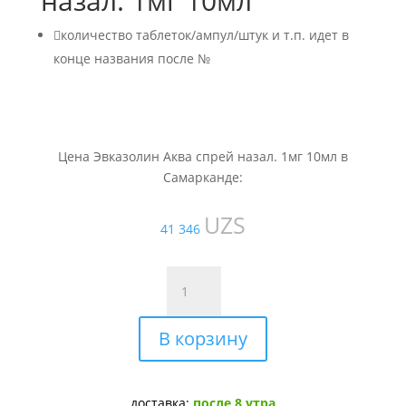
назал. 1мг 10мл

количество таблеток/ампул/штук и т.п. идет в
конце названия после №
Цена Эвказолин Аква спрей назал. 1мг 10мл в
Самарканде:
UZS
41 346
Количество
товара
Эвказолин
В корзину
Аква
спрей
назал.
1мг
доставка:
после 8 утра