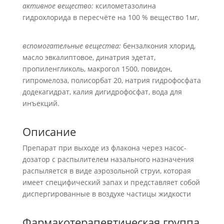
активное вещество:
ксилометазолина
гидрохлорида в пересчёте на 100 % вещество 1мг,
вспомогательные вещества:
бензалкония хлорид,
масло эвкалиптовое, динатрия эдетат,
пропиленгликоль, макрогол 1500, повидон,
гипромелоза, полисорбат 20, натрия гидрофосфата
додекагидрат, калия дигидрофосфат, вода для
инъекций.
Описание
Препарат при выходе из флакона через насос-
дозатор с распылителем назального назначения
распыляется в виде аэрозольной струи, которая
имеет специфический запах и представляет собой
диспергированные в воздухе частицы жидкости
Фармакотерапевтическая группа