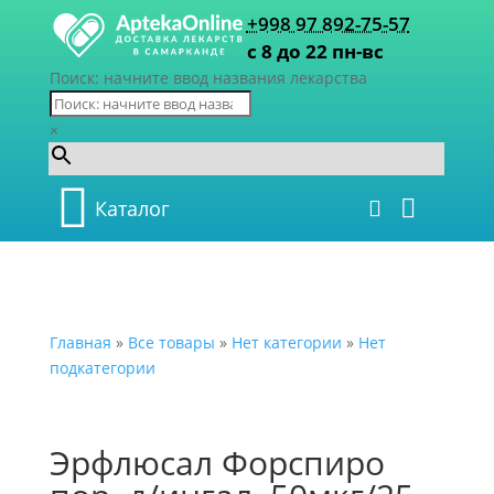
+998 97 892-75-57
с 8 до 22 пн-вс
Поиск: начните ввод названия лекарства
×
Каталог
Главная
»
Все товары
»
Нет категории
»
Нет
подкатегории
Эрфлюсал Форспиро