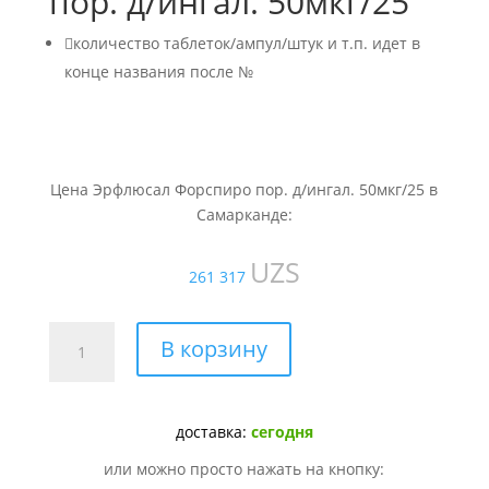
пор. д/ингал. 50мкг/25

количество таблеток/ампул/штук и т.п. идет в
конце названия после №
Цена Эрфлюсал Форспиро пор. д/ингал. 50мкг/25 в
Самарканде:
UZS
261 317
Количество
В корзину
товара
Эрфлюсал
Форспиро
доставка:
сегодня
пор.
д/
или можно просто нажать на кнопку:
ингал.