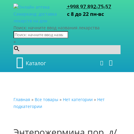
+998 97 892-75-57
с 8 до 22 пн-вс
Поиск: начните ввод названия лекарства
×
Каталог
Главная
»
Все товары
»
Нет категории
»
Нет
подкатегории
Энтерожермина пор. д/