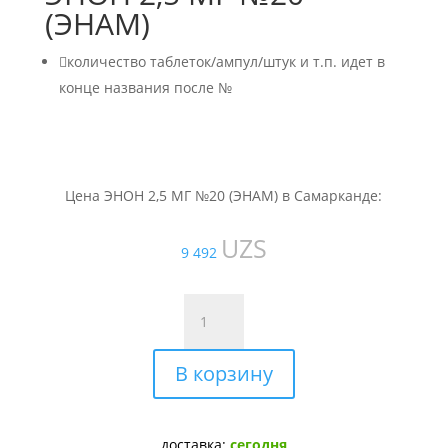
(ЭНАМ)

количество таблеток/ампул/штук и т.п. идет в
конце названия после №
Цена ЭНОН 2,5 МГ №20 (ЭНАМ) в Самарканде:
UZS
9 492
Количество
товара
ЭНОН
В корзину
2,5
МГ
№20
(ЭНАМ)
доставка:
сегодня