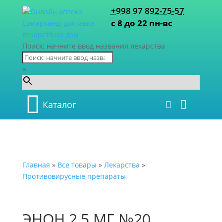
+998 97 892-75-57
с 8 до 22 пн-вс
Поиск: начните ввод названия лекарства
×
Каталог
Главная
»
Все товары
»
Лекарства
»
Противовирусные препараты
ЭНОН 2,5 МГ №20