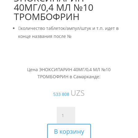
40МГ/0,4 МЛ №10
ТРОМБОФРИН

количество таблеток/ампул/штук и т.п. идет в
конце названия после №
Цена ЭНОКСИПАРИН 40МГ/0,4 МЛ №10
ТРОМБОФРИН в Самарканде:
UZS
533 808
Количество
товара
ЭНОКСИПАРИН
В корзину
40МГ/0,4