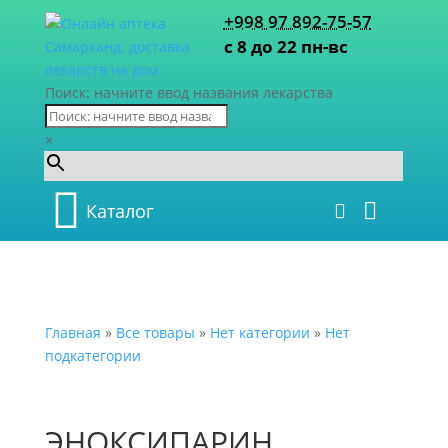
+998 97 892-75-57
с 8 до 22 пн-вс
Поиск: начните ввод названия лекарства
×
Каталог
Главная
»
Все товары
»
Нет категории
»
Нет
подкатегории
ЭНОКСИПАРИН