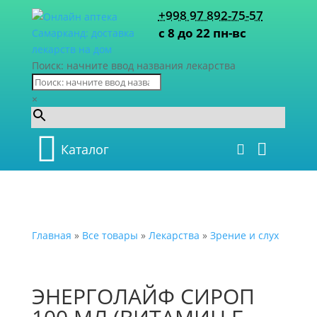
+998 97 892-75-57
с 8 до 22 пн-вс
Поиск: начните ввод названия лекарства
×
Каталог
Главная
»
Все товары
»
Лекарства
»
Зрение и слух
ЭНЕРГОЛАЙФ СИРОП