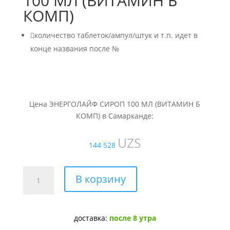
100 МЛ (ВИТАМИН Б
КОМП)

количество таблеток/ампул/штук и т.п. идет в
конце названия после №
Цена ЭНЕРГОЛАЙФ СИРОП 100 МЛ (ВИТАМИН Б
КОМП) в Самарканде:
UZS
144 528
Количество
В корзину
товара
ЭНЕРГОЛАЙФ
СИРОП
доставка:
после 8 утра
100