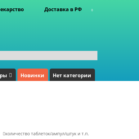
екарство
Доставка в РФ
0
ары
Новинки
Нет категории

количество таблеток/ампул/штук и т.п.