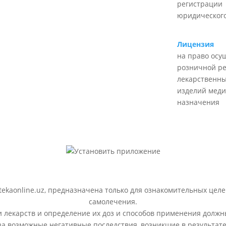
регистрации
юридического
Лицензия
на право осу
розничной р
лекарственны
изделий меди
назначения
ekaonline.uz, предназначена только для ознакомительных целе
самолечения.
лекарств и определение их доз и способов применения должн
 за возможные негативные последствия, возникшие в результ