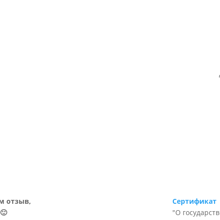
м отзыв,
Сертификат
🙂
"О государст