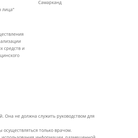
Самарканд
 лица"
ществления
еализации
х средств и
цинского
й. Она не должна служить руководством для
ы осуществляться только врачом.
ате использования информации, размещенной