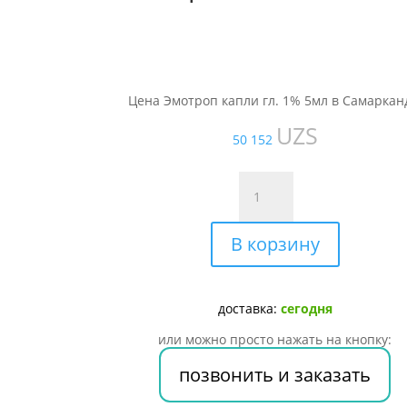
Цена Эмотроп капли гл. 1% 5мл в Самаркан
UZS
50 152
Количество
товара
Эмотроп
В корзину
капли
гл.
1%
5мл
доставка:
сегодня
или можно просто нажать на кнопку:
позвонить и заказать