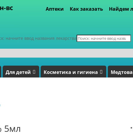
пн-вс
Аптеки
Как заказать
Найдем л
ск: начните ввод названия лекарства
Для детей
Косметика и гигиена
Медтов
а
% 5мл