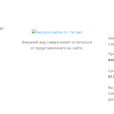
де:
Эмо
Внешний вид товара может отличаться
Са
от представленного на сайте.
Пр
Ase
Сро
01.
Вы 
Сам
дос