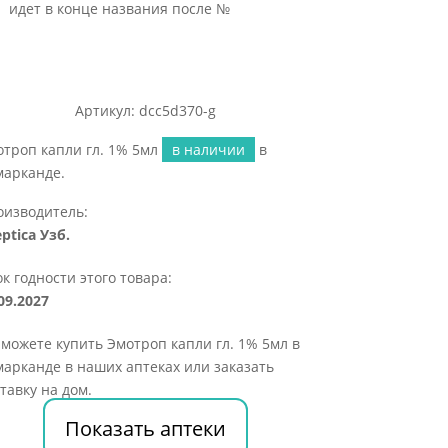
идет в конце названия после №
Артикул: dcc5d370-g
троп капли гл. 1% 5мл
в наличии
в
марканде.
оизводитель:
ptica Узб.
к годности этого товара:
09.2027
можете купить Эмотроп капли гл. 1% 5мл в
арканде в наших аптеках или заказать
тавку на дом.
Показать аптеки