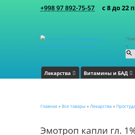
+998 97 892-75-57
с 8 до 22 
Пои
×
Лекарства
Витамины и БАД
Главная
»
Все товары
»
Лекарства
»
Простуд
Эмотроп капли гл. 1