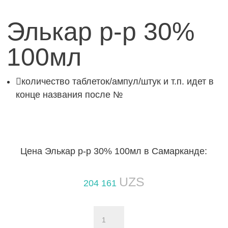
Элькар р-р 30%
100мл

количество таблеток/ампул/штук и т.п. идет в
конце названия после №
Цена Элькар р-р 30% 100мл в Самарканде:
UZS
204 161
Количество