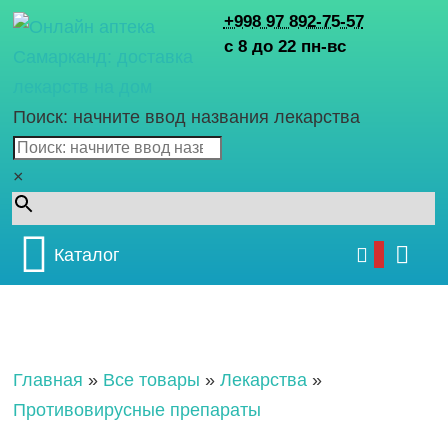
+998 97 892-75-57
с 8 до 22 пн-вс
Поиск: начните ввод названия лекарства
×
Каталог
Главная
»
Все товары
»
Лекарства
»
Противовирусные препараты