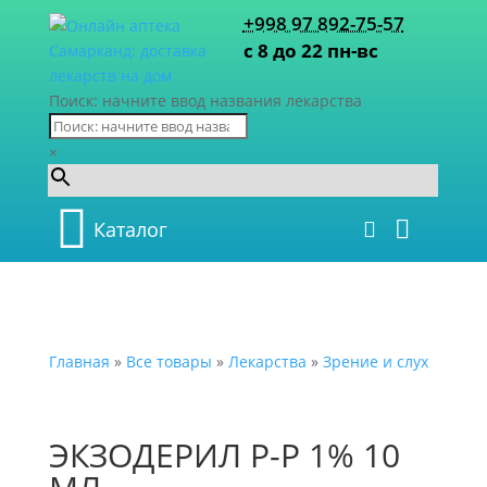
+998 97 892-75-57
с 8 до 22 пн-вс
Поиск: начните ввод названия лекарства
×
Каталог
Главная
»
Все товары
»
Лекарства
»
Зрение и слух
ЭКЗОДЕРИЛ Р-Р 1% 10