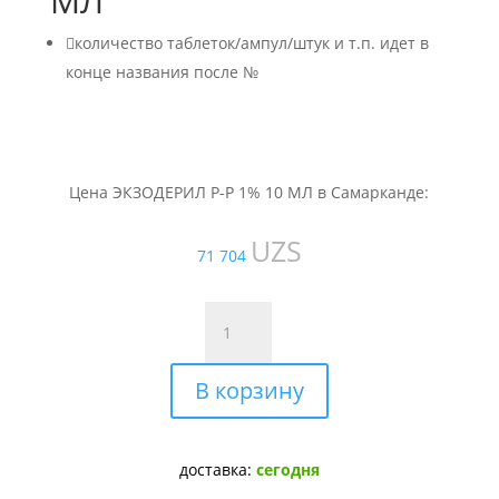
МЛ

количество таблеток/ампул/штук и т.п. идет в
конце названия после №
Цена ЭКЗОДЕРИЛ Р-Р 1% 10 МЛ в Самарканде:
UZS
71 704
Количество
товара
ЭКЗОДЕРИЛ
В корзину
Р-
Р
1%
10
доставка:
сегодня
МЛ