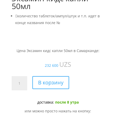
50мл

количество таблеток/ампул/штук и т.п. идет в
конце названия после №
Цена Эксамин кидс капли 50мл в Самарканде:
UZS
232 600
Количество
В корзину
товара
Эксамин
кидс
доставка:
после 8 утра
капли
50мл
или можно просто нажать на кнопку: