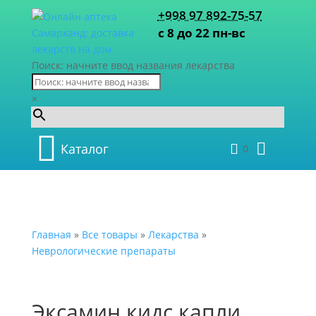
+998 97 892-75-57
с 8 до 22 пн-вс
Поиск: начните ввод названия лекарства
×
Каталог
0
Главная
»
Все товары
»
Лекарства
»
Неврологические препараты
Эксамин кидс капли