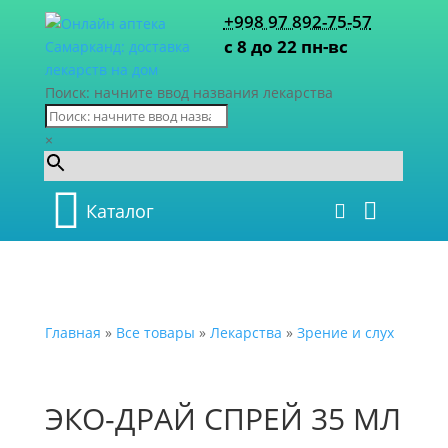
+998 97 892-75-57
с 8 до 22 пн-вс
Поиск: начните ввод названия лекарства
×
Каталог
Главная
»
Все товары
»
Лекарства
»
Зрение и слух
ЭКО-ДРАЙ СПРЕЙ 35 МЛ