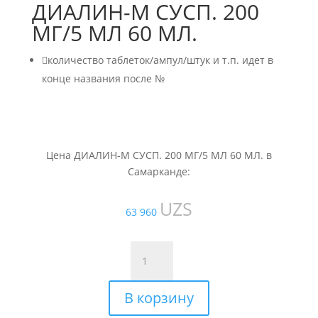
ДИАЛИН-М СУСП. 200
МГ/5 МЛ 60 МЛ.

количество таблеток/ампул/штук и т.п. идет в
конце названия после №
Цена ДИАЛИН-М СУСП. 200 МГ/5 МЛ 60 МЛ. в
Самарканде:
UZS
63 960
Количество
товара
ДИАЛИН-
В корзину
М
СУСП.