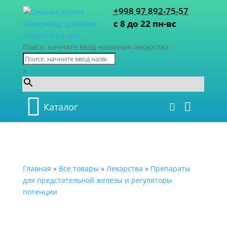
+998 97 892-75-57
с 8 до 22 пн-вс
Поиск: начните ввод названия лекарства
×
Каталог
Главная
»
Все товары
»
Лекарства
»
Препараты
для предстательной железы и регуляторы
потенции