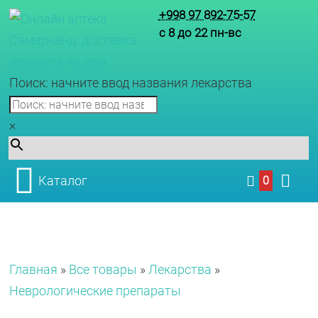
+998 97 892-75-57
с 8 до 22 пн-вс
Поиск: начните ввод названия лекарства
×
Каталог
0
Главная
»
Все товары
»
Лекарства
»
Неврологические препараты