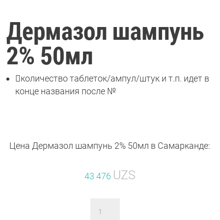
Дермазол шампунь
2% 50мл

количество таблеток/ампул/штук и т.п. идет в
конце названия после №
Цена Дермазол шампунь 2% 50мл в Самарканде:
UZS
43 476
Количество
товара