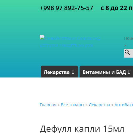
+998 97 892-75-57
с 8 до 22 
Пои
×
Лекарства
Витамины и БАД
Главная
»
Все товары
»
Лекарства
»
Антибак
Дефулл капли 15мл