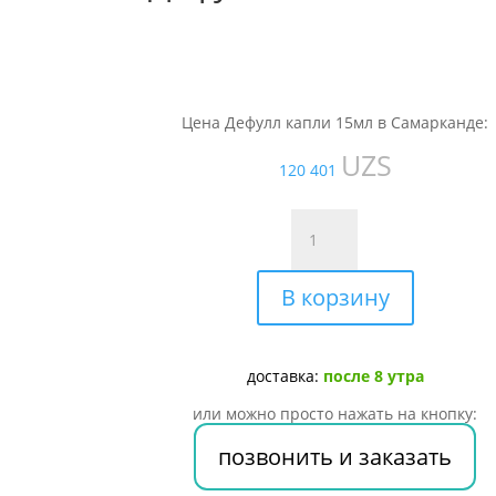
Цена Дефулл капли 15мл в Самарканде:
UZS
120 401
Количество
товара
Дефулл
В корзину
капли
15мл
доставка:
после 8 утра
или можно просто нажать на кнопку:
позвонить и заказать