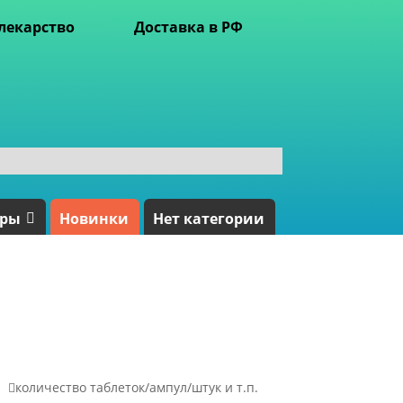
лекарство
Доставка в РФ
ары
Новинки
Нет категории

количество таблеток/ампул/штук и т.п.