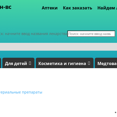
пн-вс
Аптеки
Как заказать
Найдем 
ск: начните ввод названия лекарства
Для детей
Косметика и гигиена
Медтов
териальные препараты