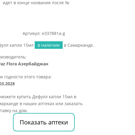
идет в конце названия после №
Артикул: e337881a-g
фулл капли 15мл
в наличии
в Самарканде.
оизводитель:
yaz Flora Азербайджан
к годности этого товара:
03.2028
можете купить Дефулл капли 15мл в
арканде в наших аптеках или заказать
тавку на дом.
Показать аптеки