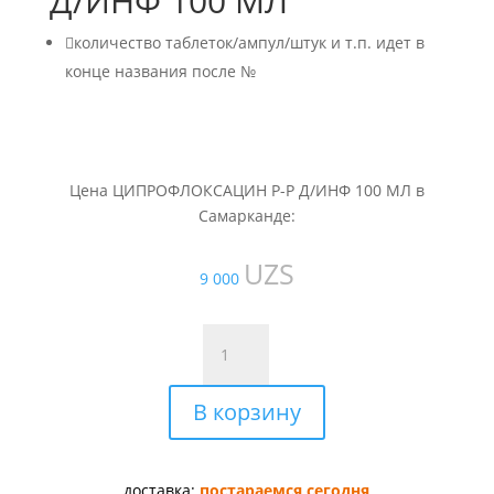
Д/ИНФ 100 МЛ

количество таблеток/ампул/штук и т.п. идет в
конце названия после №
Цена ЦИПРОФЛОКСАЦИН Р-Р Д/ИНФ 100 МЛ в
Самарканде:
UZS
9 000
Количество
товара
ЦИПРОФЛОКСАЦИН
В корзину
Р-
Р
Д/
ИНФ
доставка:
постараемся сегодня