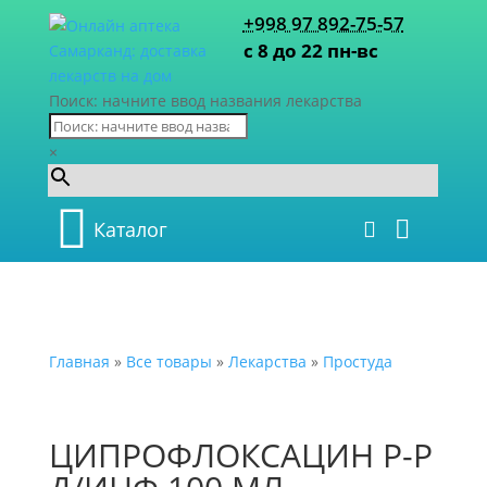
+998 97 892-75-57
с 8 до 22 пн-вс
Поиск: начните ввод названия лекарства
×
Каталог
Главная
»
Все товары
»
Лекарства
»
Простуда
ЦИПРОФЛОКСАЦИН Р-Р