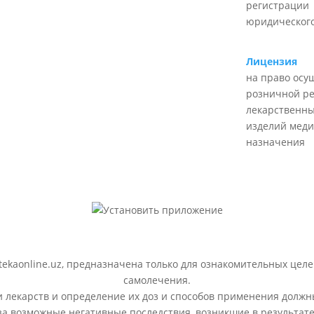
регистрации
юридического
Лицензия
на право осу
розничной р
лекарственны
изделий меди
назначения
ekaonline.uz, предназначена только для ознакомительных целе
самолечения.
лекарств и определение их доз и способов применения должн
 за возможные негативные последствия, возникшие в результ