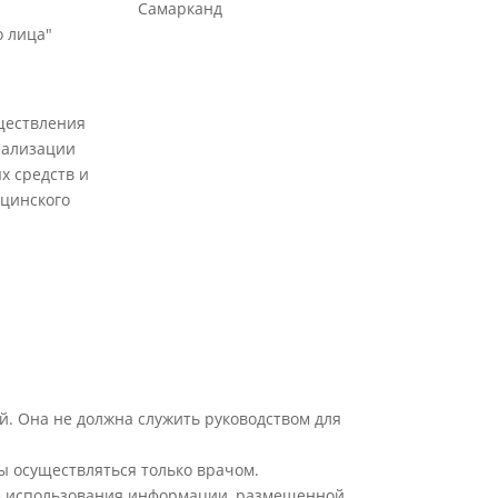
Самарканд
 лица"
ществления
еализации
х средств и
цинского
й. Она не должна служить руководством для
ы осуществляться только врачом.
ате использования информации, размещенной