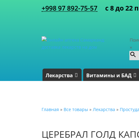
+998 97 892-75-57
с 8 до 22 
Пои
×
Лекарства
Витамины и БАД
Главная
»
Все товары
»
Лекарства
»
Простуд
ЦЕРЕБРАЛ ГОЛД КАП