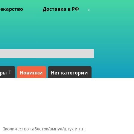
екарство
Доставка в РФ
0
ары
Новинки
Нет категории

количество таблеток/ампул/штук и т.п.