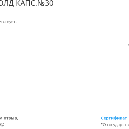
ГОЛД КАПС.№30
тствует.
м отзыв,
Сертификат
🙂
"О государст