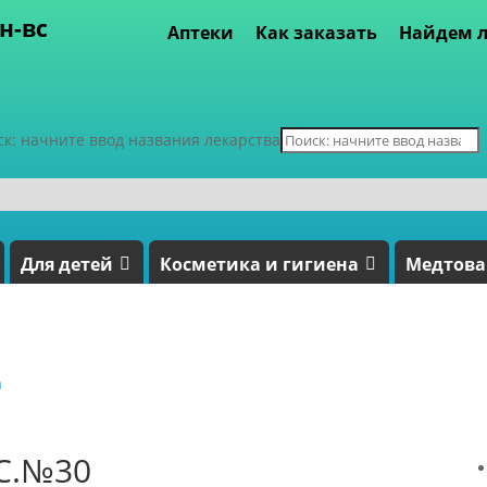
пн-вс
Аптеки
Как заказать
Найдем л
ск: начните ввод названия лекарства
Для детей
Косметика и гигиена
Медтов
а
С.№30