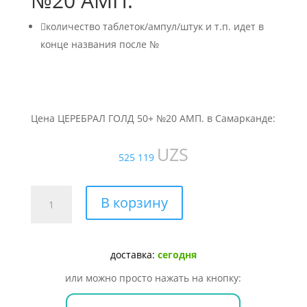
№20 АМП.

количество таблеток/ампул/штук и т.п. идет в
конце названия после №
Цена ЦЕРЕБРАЛ ГОЛД 50+ №20 АМП. в Самарканде:
UZS
525 119
Количество
В корзину
товара
ЦЕРЕБРАЛ
ГОЛД
доставка:
сегодня
50+
№20
или можно просто нажать на кнопку:
АМП.