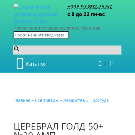
+998 97 892-75-57
с 8 до 22 пн-вс
Поиск: начните ввод названия лекарства
×
Каталог
0
Главная
»
Все товары
»
Лекарства
»
Простуда
ЦЕРЕБРАЛ ГОЛД 50+