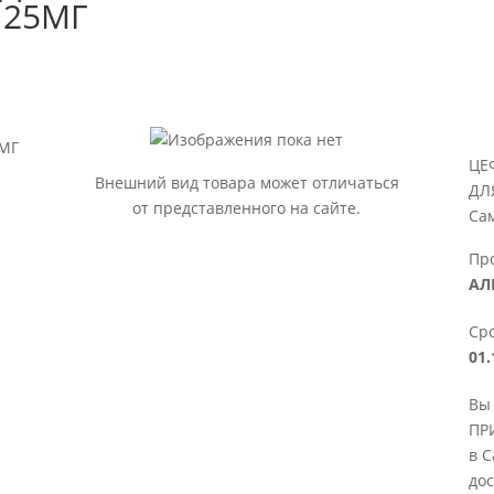
125МГ
5МГ
ЦЕ
Внешний вид товара может отличаться
ДЛ
от представленного на сайте.
Са
Пр
АЛ
Сро
01.
Вы
ПР
в С
дос