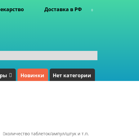
екарство
Доставка в РФ
0
ары
Новинки
Нет категории

количество таблеток/ампул/штук и т.п.