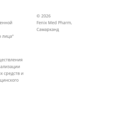
© 2026
венной
Fenix Med Pharm,
Самарканд
 лица"
ществления
еализации
х средств и
цинского