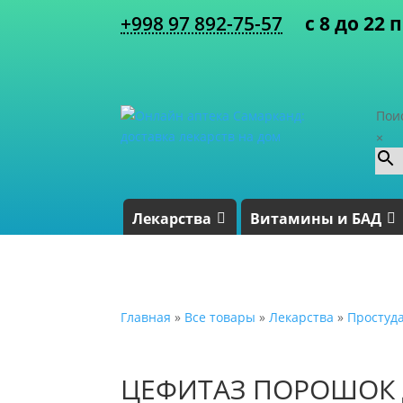
+998 97 892-75-57
с 8 до 22 
Пои
×
Лекарства
Витамины и БАД
Главная
»
Все товары
»
Лекарства
»
Простуд
ЦЕФИТАЗ ПОРОШОК 