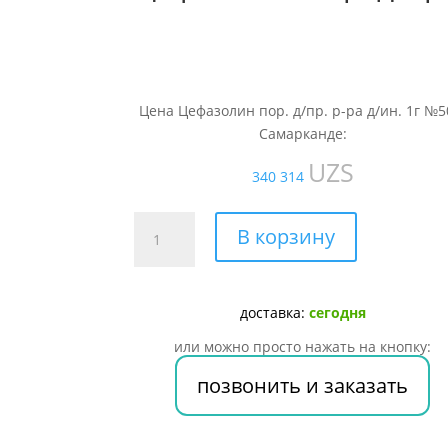
Цена Цефазолин пор. д/пр. р-ра д/ин. 1г №5
Самарканде:
UZS
340 314
Количество
В корзину
товара
Цефазолин
пор.
доставка:
сегодня
д/
пр.
или можно просто нажать на кнопку:
р-
позвонить и заказать
ра
д/
ин.