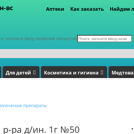
пн-вс
Аптеки
Как заказать
Найдем л
ск: начните ввод названия лекарства
Для детей
Косметика и гигиена
Медтов
логические препараты
 р-ра д/ин. 1г №50