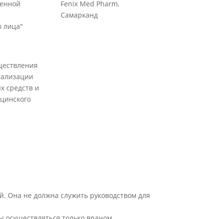
венной
Fenix Med Pharm,
Самарканд
 лица"
ществления
еализации
х средств и
цинского
й. Она не должна служить руководством для
ы осуществляться только врачом.