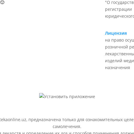
🙂
"О государст
регистрации
юридического
Лицензия
на право осу
розничной р
лекарственны
изделий меди
назначения
ekaonline.uz, предназначена только для ознакомительных целе
самолечения.
лекарств и определение их доз и способов применения должн