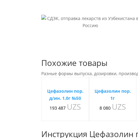
1г
№50
Похожие товары
Разные формы выпуска, дозировки, произво
Цефазолин пор.
Цефазолин пор.
д/ин. 1,0г №50
1г
UZS
UZS
193 487
8 080
Инструкция Цефазолин по