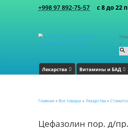
+998 97 892-75-57
с 8 до 22 
Пои
×
Лекарства
Витамины и БАД
Главная
»
Все товары
»
Лекарства
»
Стомато
Цефазолин пор. д/пр.