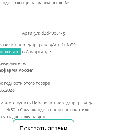
идет в конце названия после №
Артикул: d2d49e81-g
азолин пор. д/пр. р-ра д/ин. 1г №50
 наличии
в Самарканде.
оизводитель:
асфарма Россия
к годности этого товара:
06.2028
можете купить Цефазолин пор. д/пр. р-ра д/
 1г №50 в Самарканде в наших аптеках или
азать доставку на дом.
Показать аптеки