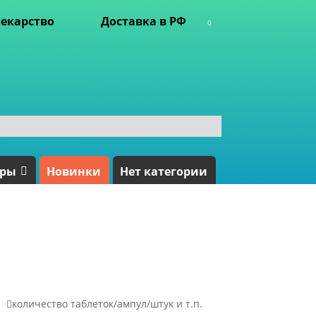
екарство
Доставка в РФ
0
ары
Новинки
Нет категории

количество таблеток/ампул/штук и т.п.