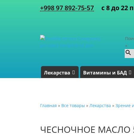
+998 97 892-75-57
с 8 до 22 
Пои
×
Лекарства
Витамины и БАД
Главная
»
Все товары
»
Лекарства
»
Зрение и
ЧЕСНОЧНОЕ МАСЛО 