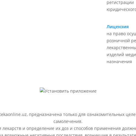
регистрации
юридического
Лицензия
на право осу
розничной р
лекарственны
изделий меди
назначения
ekaonline.uz, предназначена только для ознакомительных целе
самолечения.
лекарств и определение их доз и способов применения должн
 за возможные негативные последствия, возникшие в результ