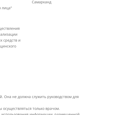
Самарканд
 лица"
ществления
еализации
х средств и
цинского
й. Она не должна служить руководством для
ы осуществляться только врачом.
ате использования информации, размещенной