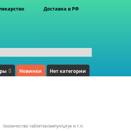
лекарство
Доставка в РФ
ары
Новинки
Нет категории

количество таблеток/ампул/штук и т.п.