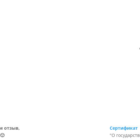
м отзыв,
Сертификат
🙂
"О государст