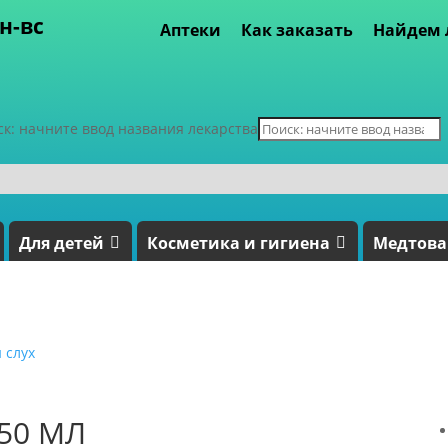
пн-вс
Аптеки
Как заказать
Найдем 
ск: начните ввод названия лекарства
Для детей
Косметика и гигиена
Медтов
 слух
50 МЛ