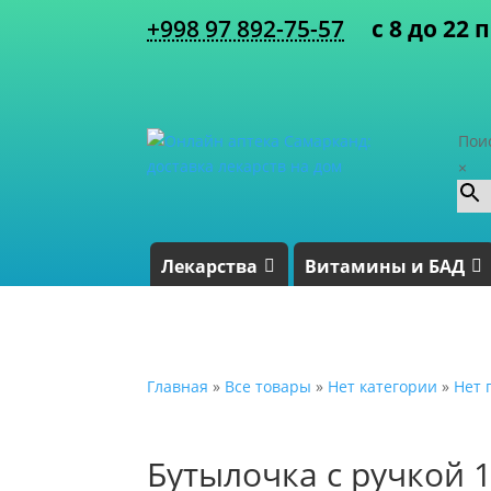
+998 97 892-75-57
с 8 до 22 
Пои
×
Лекарства
Витамины и БАД
Главная
»
Все товары
»
Нет категории
»
Нет 
Бутылочка с ручкой 