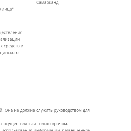
Самарканд
 лица"
ществления
еализации
х средств и
цинского
й. Она не должна служить руководством для
ы осуществляться только врачом.
ате использования информации, размещенной