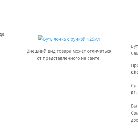
де:
Бу
Внешний вид товара может отличаться
Са
от представленного на сайте.
Пр
Cho
Сро
01.
Вы 
Сам
дос