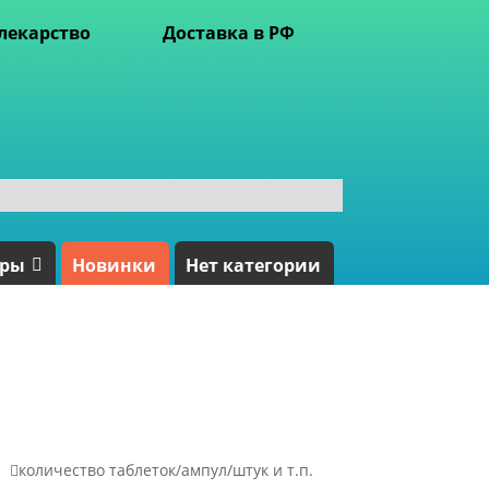
лекарство
Доставка в РФ
ары
Новинки
Нет категории

количество таблеток/ампул/штук и т.п.