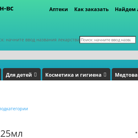
пн-вс
Аптеки
Как заказать
Найдем 
ск: начните ввод названия лекарства
Для детей
Косметика и гигиена
Медтов
подкатегории
125мл