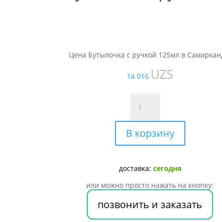
Цена Бутылочка с ручкой 125мл в Самаркан
UZS
14 016
Количество
товара
Бутылочка
В корзину
с
ручкой
125мл
доставка:
сегодня
или можно просто нажать на кнопку:
позвонить и заказать