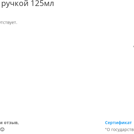
 ручкой 125мл
тствует.
м отзыв,
Сертификат
🙂
"О государст