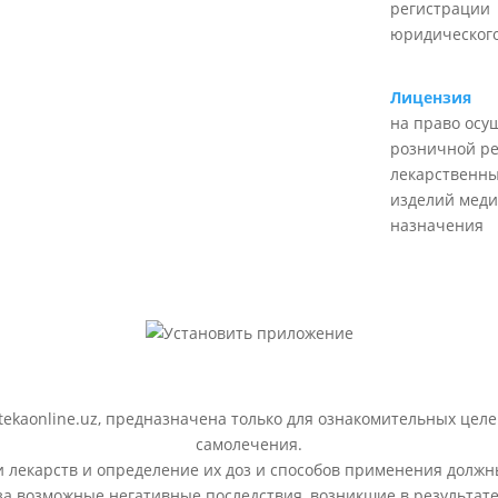
регистрации
юридического
Лицензия
на право осу
розничной р
лекарственны
изделий меди
назначения
ekaonline.uz, предназначена только для ознакомительных целе
самолечения.
лекарств и определение их доз и способов применения должн
 за возможные негативные последствия, возникшие в результ