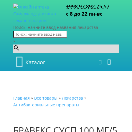
+998 97 892-75-57
с 8 до 22 пн-вс
Поиск: начните ввод названия лекарства
×
Каталог
Главная
»
Все товары
»
Лекарства
»
Антибактериальные препараты
БРАВЕКС СУСП 100 МГ/5