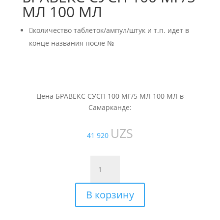
МЛ 100 МЛ

количество таблеток/ампул/штук и т.п. идет в
конце названия после №
Цена БРАВЕКС СУСП 100 МГ/5 МЛ 100 МЛ в
Самарканде:
UZS
41 920
Количество
товара
БРАВЕКС
В корзину
СУСП
100
МГ/5