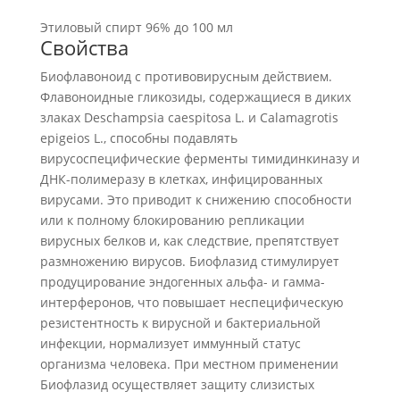
Этиловый спирт 96% до 100 мл
Свойства
Биофлавоноид с противовирусным действием.
Флавоноидные гликозиды, содержащиеся в диких
злаках Deschampsia caespitosa L. и Calamagrotis
epigeios L., способны подавлять
вирусоспецифические ферменты тимидинкиназу и
ДНК-полимеразу в клетках, инфицированных
вирусами. Это приводит к снижению способности
или к полному блокированию репликации
вирусных белков и, как следствие, препятствует
размножению вирусов. Биофлазид стимулирует
продуцирование эндогенных альфа- и гамма-
интерферонов, что повышает неспецифическую
резистентность к вирусной и бактериальной
инфекции, нормализует иммунный статус
организма человека. При местном применении
Биофлазид осуществляет защиту слизистых