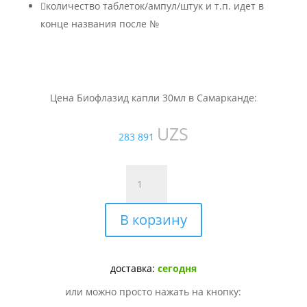

количество таблеток/ампул/штук и т.п. идет в
конце названия после №
Цена Биофлазид капли 30мл в Самарканде:
UZS
283 891
Количество
товара
Биофлазид
В корзину
капли
30мл
доставка:
сегодня
или можно просто нажать на кнопку: