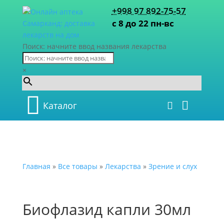
+998 97 892-75-57
с 8 до 22 пн-вс
Поиск: начните ввод названия лекарства
×
Каталог
Главная
»
Все товары
»
Лекарства
»
Зрение и слух
Биофлазид капли 30мл