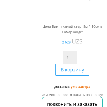
Цена Бинт тканый стер. 5м * 10см в
Самарканде:
UZS
2 629
Количество
товара
Бинт
В корзину
тканый
стер.
5м
*
доставка:
уже завтра
10см
или можно просто нажать на кнопку:
позвонить и заказать