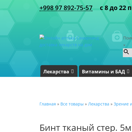
+998 97 892-75-57
с 8 до 22 
Пои
×
Лекарства
Витамины и БАД
Главная
»
Все товары
»
Лекарства
»
Зрение и
Бинт тканый стер. 5м