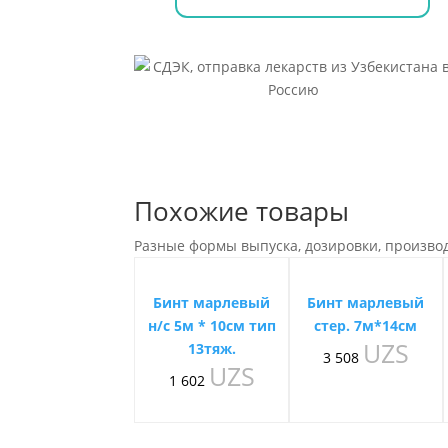
Похожие товары
Разные формы выпуска, дозировки, произво
Бинт марлевый
Бинт марлевый
н/с 5м * 10см тип
стер. 7м*14см
UZS
13тяж.
3 508
UZS
1 602