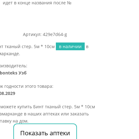
идет в конце названия после №
Артикул: 429e7d64-g
т тканый стер. 5м * 10см
в наличии
в
марканде.
оизводитель:
rbonteks Узб
к годности этого товара:
08.2029
можете купить Бинт тканый стер. 5м * 10см
амарканде в наших аптеках или заказать
тавку на дом.
Показать аптеки