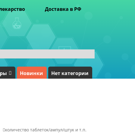
лекарство
Доставка в РФ
ары
Новинки
Нет категории

количество таблеток/ампул/штук и т.п.