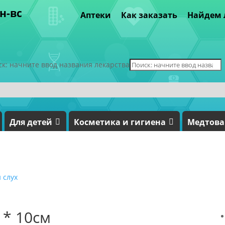
пн-вс
Аптеки
Как заказать
Найдем 
ск: начните ввод названия лекарства
Для детей
Косметика и гигиена
Медтов
 слух
 * 10см