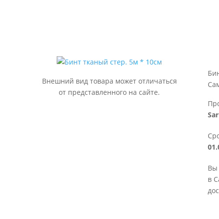
Бин
Внешний вид товара может отличаться
Са
от представленного на сайте.
Пр
Sa
Сро
01.
Вы 
в С
дос