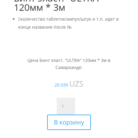
120мм * 3м

количество таблеток/ампул/штук и т.п. идет в
конце названия после №
Цена Бинт эласт. “ULTRA” 120мм * 3м в
Самарканде:
UZS
20 039
Количество
товара
Бинт
В корзину
эласт.
"ULTRA"
120мм