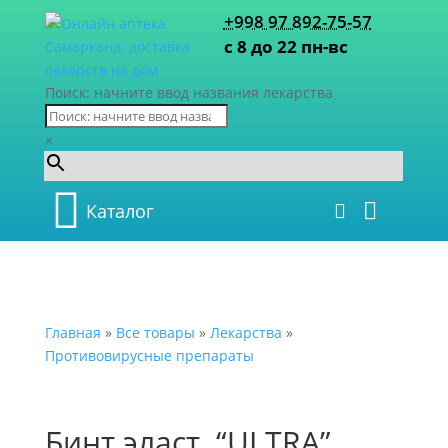
+998 97 892-75-57
с 8 до 22 пн-вс
Поиск: начните ввод названия лекарства
×
Каталог
Главная
»
Все товары
»
Лекарства
»
Противовирусные препараты
Бинт эласт. “ULTRA”