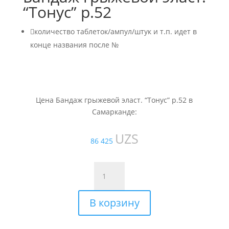
“Тонус” р.52

количество таблеток/ампул/штук и т.п. идет в
конце названия после №
Цена Бандаж грыжевой эласт. “Тонус” р.52 в
Самарканде:
UZS
86 425
Количество
товара
Бандаж
В корзину
грыжевой
эласт.
"Тонус"