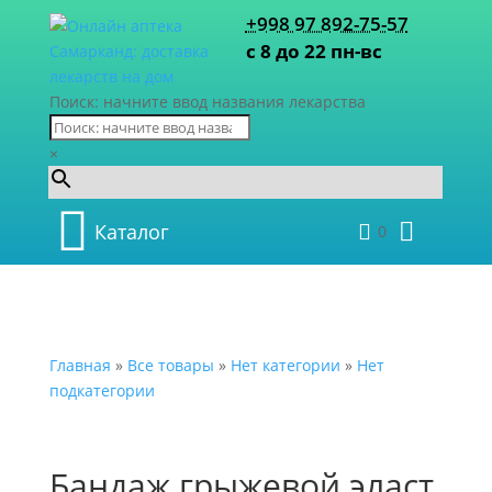
+998 97 892-75-57
с 8 до 22 пн-вс
Поиск: начните ввод названия лекарства
×
Каталог
0
Главная
»
Все товары
»
Нет категории
»
Нет
подкатегории
Бандаж грыжевой эласт.